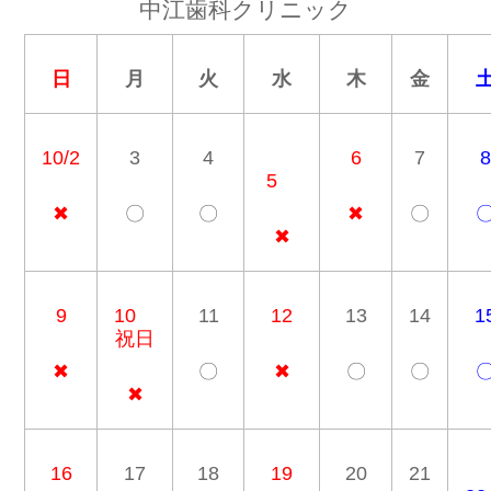
中江歯科クリニック
日
月
火
水
木
金
10/2
3
4
6
7
8
5
✖
〇
〇
✖
〇
✖
9
10
11
12
13
14
1
祝日
✖
〇
✖
〇
〇
✖
16
17
18
19
20
21